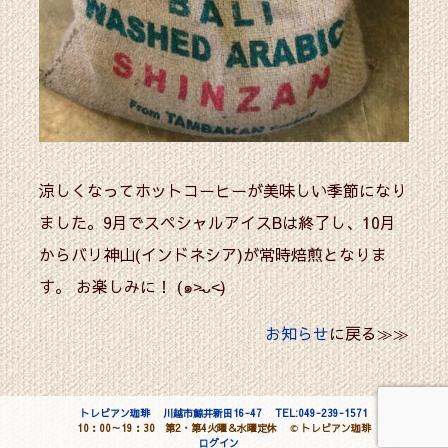
涼しくなってホットコーヒーが美味しい季節になり
ました。9月でスペシャルアイスBは終了し、10月
からバリ神山(インドネシア)が常時焙煎となりま
す。 お楽しみに！ (๑˃̵ᴗ˂̵)
お知らせ
に戻る≫≫
トレビアン珈琲
川越市鯨井新田16-47
TEL:049-239-1571
10：00～19：30 第2・第4火曜＆水曜定休
©
トレビアン珈琲
ログイン