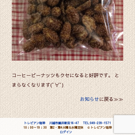
コーヒーピーナッツもクセになると好評です。 と
まらなくなります(ﾟ∀ﾟ)
お知らせ
に戻る≫≫
トレビアン珈琲
川越市鯨井新田16-47
TEL:049-239-1571
10：00～19：30 第2・第4火曜＆水曜定休
©
トレビアン珈琲
ログイン