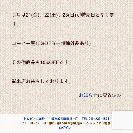
今月は21(金)、22(土)、23(日)が特売日となりま
す。
コーヒー豆15%OFF(一部除外品あり)
その他商品も10%OFFです。
御来店お待ちしております。
お知らせ
に戻る≫≫
トレビアン珈琲
川越市鯨井新田16-47
TEL:049-239-1571
10：00～19：30 第2・第4火曜＆水曜定休
©
トレビアン珈琲
ログイン